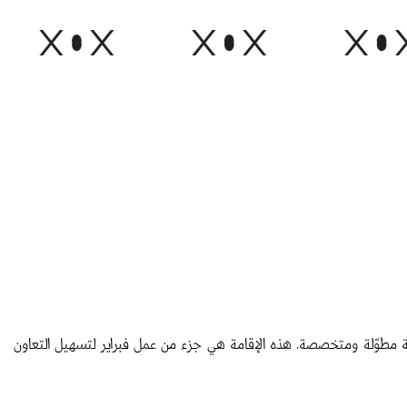
ية في برلين لمدة ٦ أشهر، قضوها متفرغين لمشاريع صحافية بحثية مطوّلة ومتخصصة. هذه الإقامة هي جزء من عمل فبراير لتسهيل التعاون