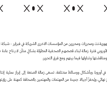
 ٢٠٢٤، وبالتعاون مع فريق تحرير الجمهورية.نت ومحررات ومحررين من المؤسسات الاخرى الشريكة في ف
وروبي فترة زمالة لبناء قصصهم الصحفية المطوّلة بشكلٍ متأن لا يتاح عادة ضمن
مناقشتها وتداولها فيما بينهم ومع فرق التحرير.
ي أوروبا، وبأشكال ووسائط مختلفة، تسعى زمالة الصنعة إلى إبراز عملية إنتا
نتج نهائي، ويُحفزّ أجيالا جديدة من المهتمات والمهتمين بالصحافة كمهنة على ر