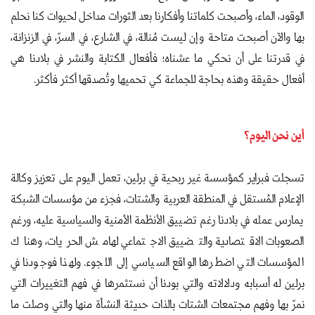
الوقود، الماء، وأصبحت كلماتنا وأفكارنا بعد الثورات مداخل لحيوات كنا نحلم
بها والآن أصبحت متاحة وإن ليست مُنالة، في الشارع، في السرّ، في الزنزانة،
في قدرتنا على أن نحكي ما عشناه؛ فأفعال الكتابة والنشر في بلادنا هي
أفعال حقيقة وهذه بحاجة للجماعة كي تحميها وتُصدقها أكثر فأكثر.
أين نحن اليوم؟
تسجلت فبراير كمؤسسة غير ربحية في برلين، تعمل اليوم على تعزيز وكالة
الإعلام المُستقل في المنطقة العربية والشتات، فجزء من مؤسسات الشبكة
يمارس عمله في بلادنا رغم تضييق الأنظمة الأمنية والسياسية عليه، ورغم
الصعوبات الاقتصادية والتضييق الاجتماعي لهامش الحريات، وهناك
المؤسسات التي اضطرها الواقع السياسي إلى اللجوء. ولهذا فوجودنا في
برلين له أسبابه ودلالاته والتي بودنا أن نستثمرها في فهم التغييرات التي
نمرّ بها وفهم مجتمعات الشتات بالذات حديثة النشأة منها والتي وصلت ما