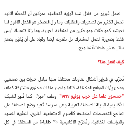
تعمل فبراير من خلال هذه الرؤية التحالفيّة مدركين أن اللحظة الآنية
تحمل الكثير من الصعوبات والتقلبّات، وما زال التصحّر هو الفعل الأقوى لما
نعيشه كمواطنات ومواطنين من المنطقة العربية، وما زلنا نتمسك ليس
فقط بضرورة العمل المشترك بل بقدرته ايضا وقبلا على أن يُغيّر، يصنع
بدائل ويبني واحات أينما وقع.
كيف نفعل هذا؟
نُجرِّب في فبراير أشكال تعاونات مختلفة منها تبادل خبرات بين صحفيي
ومحرري/ات المواقع المختلفة، كتابة وتحرير ملفات محتوى مشتركة كملف
"خمسون عاما على حرب يونيو ١٩٦٧"
وملف "خبز". كما تُدير الشبكة
الأكاديمية البديلة للصحافة العربية وهي مدرسة تُعيد وضع الصحافة على
تقاطع التخصصات المختلفة كالعلوم الاجتماعية، التاريخ، النظرية النقدية
والدراسات الثقافية، وتُخرِّج الأكاديمية ٣٥ طالبا-ة من المنطقة في كل