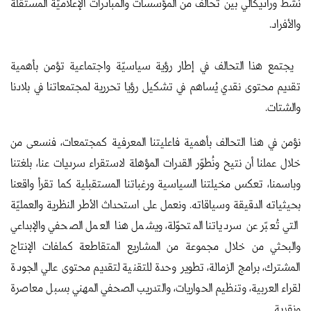
نشط وراديكالي بين تحالف من المؤسسات والمبادرات الإعلاميّة المستقلة
والأفراد.
يجتمع هذا التحالف في إطار رؤية سياسيّة واجتماعية تؤمن بأهمية
تقديم محتوى نقدي يُساهم في تشكيل رؤيا تحررية لمجتمعاتنا في بلادنا
والشتات.
نؤمن في هذا التحالف بأهمية فاعليتنا المعرفية كمجتمعات، فنسعى من
خلال عملنا أن نتيح ونُطوّر القدرات المؤهلة لاستقراء سرديات عنا، بلغتنا
وباسمنا، تعكس مخيلتنا السياسية ورغباتنا المستقبلية كما تقرأ واقعنا
بحيثياته الدقيقة وسياقاته. ونعمل على استحداث الأطر النظرية والعمليّة
التي تُعبّر عن سردياتنا المتحوّلة، ويشمل هذا العمل الصحفي والإبداعي
والبحثي من خلال مجموعة من المشاريع المتقاطعة كملفات الإنتاج
المشترك، برامج الزمالة، تطوير وحدة للتقنية لتقديم محتوى عالي الجودة
لقراء العربية، وتنظيم الحواريات، والتدريب الصحفي المهني بسبل معاصرة
ونقدية.