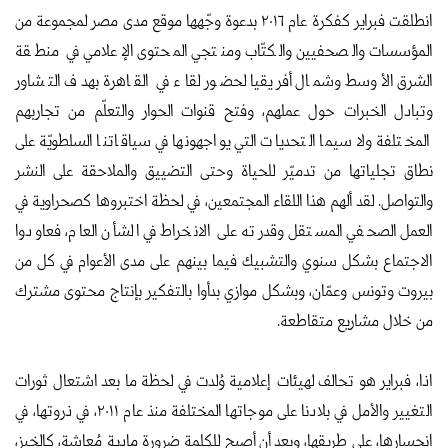
انطلقت فبراير كفكرة عام ٢٠١٦ بدعوة وجّهها موقع مدى مصر لمجموعة من
المؤسسات والصحفيين والكتّاب ومنتجي المحتوى الإعلامي في منطقة
الشرق الأوسط وشمال أفريقيا لحضور لقاء في القاهرة بهدف التشاور
وتبادل الخبرات حول عملهم، وفتح قنوات الحوار والتعلّم من تجاربهم
المختلفة ولا سيما التحديات التي يواجهونها في سياقاتنا السلطويّة على
نطاق تجلياتها من تدميّر للحياة وحتى التضييق والملاحقة على النشر
والتواصل. لقد ألهم هذا اللقاء المجتمعين، في لحظة اختبروها كصحراوية في
العمل الصحفي المستقل وقدرته على الانخراط في الشأن العام، فعاودوا
الاجتماع بشكل سنوي والتشبيك فيما بينهم على مدى الأعوام في كل من
بيروت وتونس وعمّان، وبشكل موازي بدأوا بالتفكير بإنتاج محتوى مشترك
من خلال مشاريع متقاطعة.
اذا، فبراير هو تحالف لهيئات إعلامية وُلدت في لحظة ما بعد اشتعال ثورات
التغيير والأمل في بلادنا على موجاتها المختلفة منذ عام ٢٠١١، في ذروتها، في
انحسارها، على طريقها، وبعد أن أصبح للكلمة ضرورة مادية مُعاشة، كالخبز،