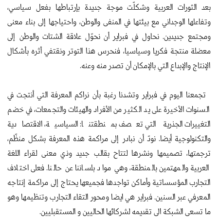
بعد الثورات العربية وشكلّت موجة جديدة بإرتباطها بفعل سياسي،
وتفاعلها الوجداني مع بيئتها في المنفى والوطن، واحتياجها إلى بناء معنى
ومجتمع جديدين. نحاول في فبراير أن نحوّل علاقة الشتات والوطن إلى
معضلة منتجة فكريا وسياسيا، فنحرس هذا التوتر ونقتفي أثره بأشكال
الإنتاج والإبداع التي بالإمكان أن تصدر منه وعنه.
تجمعنا اليوم في فبراير وتشدنا رغبة بأن نراكم المعرفة التي أنتجت في
السنوات الأخيرة على يد الكثير من الأفراد والهيئات والتجمعات، في خضم
التغييرات الجذرية التي تعصف بمنطقتنا: السياسية، الاقتصادية
والتكنولوجية أيضا. نودّ أن نبادر إلى مراكمة هذه المعرفة بشكل منظّم،
ترجمتها، تصميمها ونشرها لتتاح بقالب جديد وذي معنى لقراء اللغة
العربية والمهتمين بالمنطقة، وهي مواد بلساننا عن حالنا. فعلى اختلاف
التجارب المؤسساتية وأماكن تواجدها فجميعها يحتاج إلى مراكمة إنتاجه
المعرفي عبر السنين. فبراير هي ايضا ومحور التقاء التجارب وتنظيمها وهو
ما تسعى الشبكة الى تقديمه لشركائها الحاليين و المستقبليين.